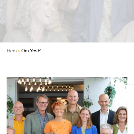
Hem
»
Om YesP