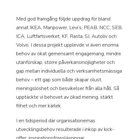
Med god framgång följde uppdrag för bland
annat IKEA, Manpower, Levi’s, PEAB, NCC, SEB,
ICA, Luftfartsverket, KF, Rasta, SJ, Autoliv och
Volvo. I dessa projekt upplevde vi även enorma
behov av ökat gemensamt engagemang, mindre
utanförskap, större påverkansmöjligheter och
gap mellan individuella och verksamhetsmässiga
behov – ett gap som både skapar olust,
meningslöshet och besvikelser från alla håll. Så
upptäckte vi behovet av ökad mening, stärkt
frihet och mer kärlek.
I en tidsperiod där organisationernas
utvecklingsbehov resulterade i inköp av kick-
offer, inspirationsföresläsningar,