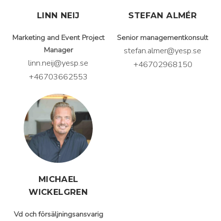
LINN NEIJ
STEFAN ALMÉR
Marketing and Event Project
Senior managementkonsult
Manager
stefan.almer@yesp.se
linn.neij@yesp.se
+46702968150
+46703662553
MICHAEL
WICKELGREN
Vd och försäljningsansvarig