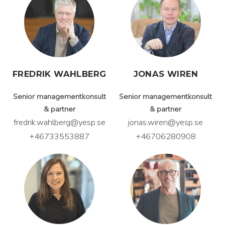
FREDRIK WAHLBERG
JONAS WIREN
Senior managementkonsult
Senior managementkonsult
& partner
& partner
fredrik.wahlberg@yesp.se
jonas.wiren@yesp.se
+46733553887
+46706280908