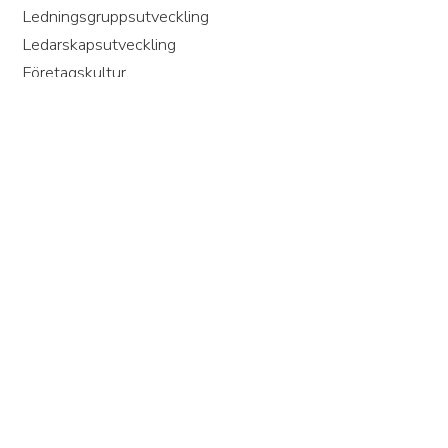
Ledningsgruppsutveckling
Ledarskapsutveckling
Företagskultur
Om Oss
Om YesP
Våra principer
Kundcase
Partners
Integritetspolicy
Våra konsulter
people@yesp.se
031-760 06 00