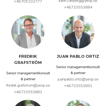
karin.carlberg@yesp.se
+46705102777
+46733553884
FREDRIK
JUAN PABLO ORTIZ
GRAFSTRÖM
Senior managementkonsult
& partner
Senior managementkonsult
juanpablo.ortiz@yesp.se
& partner
fredrik.grafstrom@yesp.se
+46733553891
+46733553883