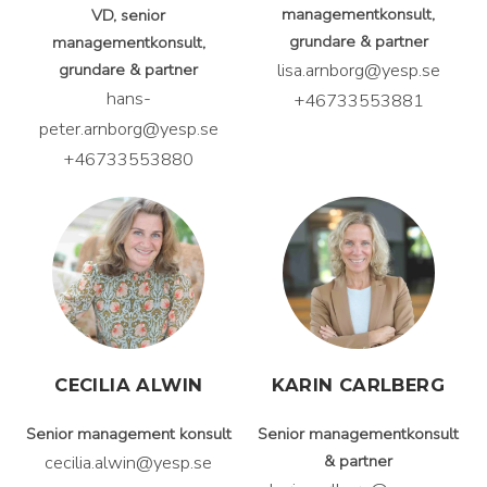
managementkonsult,
VD, senior
grundare & partner
managementkonsult,
lisa.arnborg@yesp.se
grundare & partner
hans-
+46733553881
peter.arnborg@yesp.se
+46733553880
CECILIA ALWIN
KARIN CARLBERG
Senior management konsult
Senior managementkonsult
cecilia.alwin@yesp.se
& partner